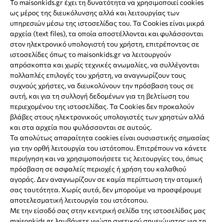
Το maisonkids.gr έχει τη δυνατότητα να χρησιμοποιεί cookies
ως μέρος της διευκόλυνσης αλλά και λειτουργίας των
υπηρεσιών μέσω της ιστοσελίδας του. Τα Cookies είναι μικρά
αρχεία (text files), τα οποία απoστέλλονται και φυλάσσονται
στον ηλεκτρονικό υπολογιστή του χρήστη, επιτρέποντας σε
ιστοσελίδες όπως το maisonkids.gr να λειτουργούν
απρόσκοπτα και χωρίς τεχνικές ανωμαλίες, να συλλέγονται
πολλαπλές επιλογές του χρήστη, να αναγνωρίζουν τους
συχνούς χρήστες, να διευκολύνουν την πρόσβαση τους σε
αυτή, και για τη συλλογή δεδομένων για τη βελτίωση του
περιεχομένου της ιστοσελίδας. Τα Cookies δεν προκαλούν
βλάβες στους ηλεκτρονικούς υπολογιστές των χρηστών αλλά
και στα αρχεία που φυλάσσονται σε αυτούς.
Τα απολύτως απαραίτητα cookies είναι ουσιαστικής σημασίας
για την ορθή λειτουργία του ιστότοπου. Eπιτρέπουν να κάνετε
περιήγηση και να χρησιμοποιήσετε τις λειτουργίες του, όπως
πρόσβαση σε ασφαλείς περιοχές ή χρήση του καλαθιού
αγοράς. Δεν αναγνωρίζουν σε καμία περίπτωση την ατομική
σας ταυτότητα. Χωρίς αυτά, δεν μπορούμε να προσφέρουμε
αποτελεσματική λειτουργία του ιστότοπου.
Με την είσοδό σας στην κεντρική σελίδα της ιστοσελίδας μας
maisonkids.gr λαμβάνετε γνώση σχετικού σημειώματος για τη