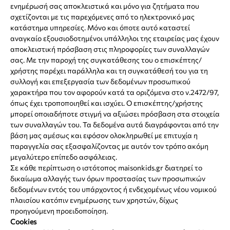
ενημέρωσή σας αποκλειστικά και μόνο για ζητήματα που
σχετίζονται με τις παρεχόμενες από το ηλεκτρονικό μας
κατάστημα υπηρεσίες. Μόνο και όποτε αυτό καταστεί
αναγκαίο εξουσιοδοτημένοι υπάλληλοι της εταιρείας μας έχουν
αποκλειστική πρόσβαση στις πληροφορίες των συναλλαγών
σας. Με την παροχή της συγκατάθεσης του ο επισκέπτης/
χρήστης παρέχει παράλληλα και τη συγκατάθεσή του για τη
συλλογή και επεξεργασία των δεδομένων προσωπικού
χαρακτήρα που τον αφορούν κατά τα οριζόμενα στο ν.2472/97,
όπως έχει τροποποιηθεί και ισχύει. Ο επισκέπτης/χρήστης
μπορεί οποιαδήποτε στιγμή να αξιώσει πρόσβαση στα στοιχεία
των συναλλαγών του. Τα δεδομένα αυτά διαγράφονται από την
βάση μας αμέσως και εφόσον ολοκληρωθεί με επιτυχία η
παραγγελία σας εξασφαλίζοντας με αυτόν τον τρόπο ακόμη
μεγαλύτερο επίπεδο ασφάλειας.
Σε κάθε περίπτωση ο ιστότοπος maisonkids.gr διατηρεί το
δικαίωμα αλλαγής των όρων προστασίας των προσωπικών
δεδομένων εντός του υπάρχοντος ή ενδεχομένως νέου νομικού
πλαισίου κατόπιν ενημέρωσης των χρηστών, δίχως
προηγούμενη προειδοποίηση.
Cookies