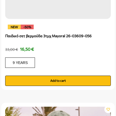
NEW
-50%
Παιδικό σετ βερμούδα 3τμχ Mayoral 26-03609-056
16,50
€
33,00
€
9 YEARS
Add to cart