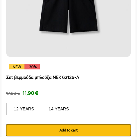
NEW
-30%
Σετ βερμούδα μπλούζα NEK 62126-A
11,90
€
17,00
€
12 YEARS
14 YEARS
Add to cart