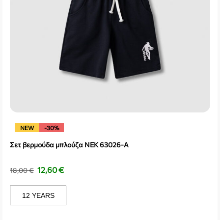
NEW
-30%
Σετ βερμούδα μπλούζα NEK 63026-A
12,60
€
18,00
€
12 YEARS