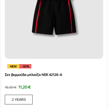
NEW
-30%
Σετ βερμούδα μπλούζα NEK 42126-A
11,20
€
16,00
€
2 YEARS