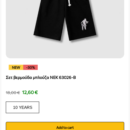
NEW
-30%
Σετ βερμούδα μπλούζα NEK 63026-B
12,60
€
18,00
€
10 YEARS
Add to cart