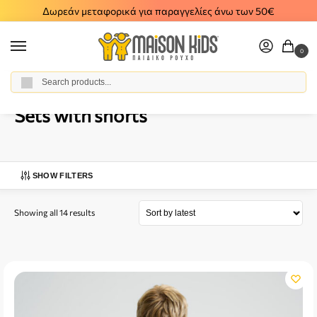
Δωρεάν μεταφορικά για παραγγελίες άνω των 50€
0
Αναζήτηση
Home
Boy
Clothes
All Sets
Sets with shorts
/
/
/
/
Sets with shorts
SHOW FILTERS
Showing all 14 results