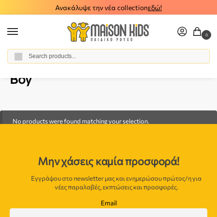
Ανακάλυψε την νέα collection
εδώ!
0
Αναζήτηση
Home
Boy
/
Boy
No products were found matching your selection.
Μην χάσεις καμία προσφορά!
Εγγράψου στο newsletter μας και ενημερώσου πρώτος/η για
νέες παραλαβές, εκπτώσεις και προσφορές.
Email