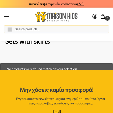
Ανακάλυψε την νέα collection
εδώ!
0
Αναζήτηση
Home
Girl
Clothes
All Sets
Sets with skirts
/
/
/
/
Sets with skirts
No products were found matching your selection.
Μην χάσεις καμία προσφορά!
Εγγράψου στο newsletter μας και ενημερώσου πρώτος/η για
νέες παραλαβές, εκπτώσεις και προσφορές.
Email