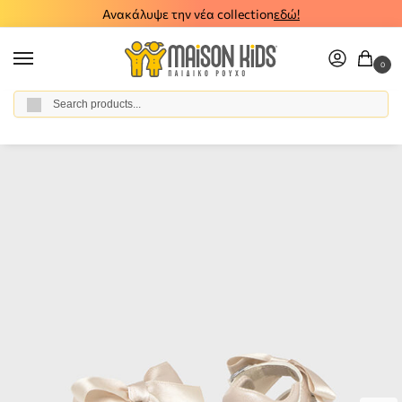
Ανακάλυψε την νέα collection
εδώ!
0
Αναζήτηση
Home
Baby Girl
Accessories
Baby shoes
Βρεφικά σανδάλια Mayoral 25-09898-085
/
/
/
/