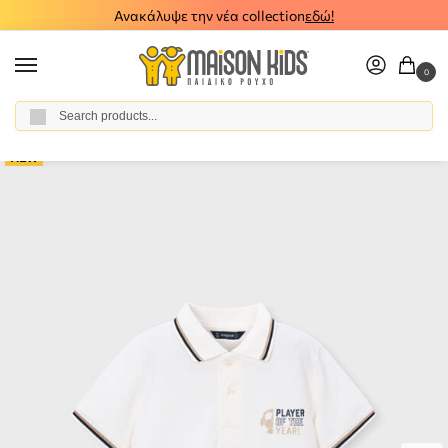
Ανακάλυψε την νέα collection
εδώ!
0
Αναζήτηση
Home
Boy
Clothes
Polos
Παιδικό πόλο κοντομάνικο Mayoral λευκό 26-03108-062
/
/
/
/
NEW