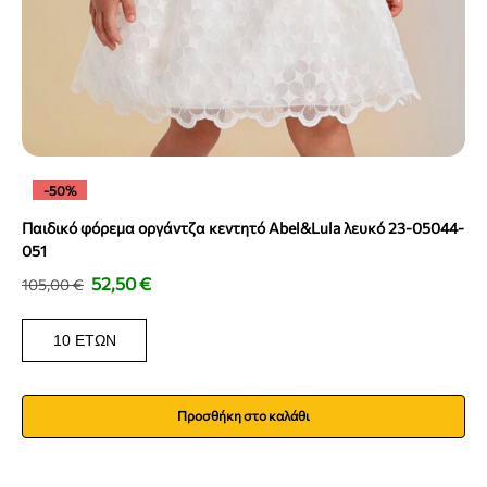
-50%
Παιδικό φόρεμα οργάντζα κεντητό Abel&Lula λευκό 23-05044-
051
52,50
€
105,00
€
10 ΕΤΏΝ
Προσθήκη στο καλάθι