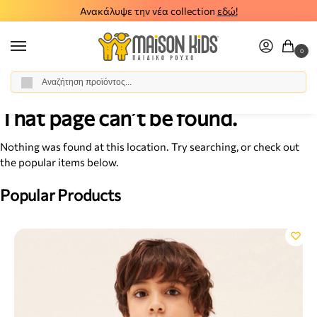
Δωρεάν μεταφορικά για παραγγελίες άνω των 50€
0
Αναζήτηση
Αρχική σελίδα
Σφάλμα 404
Σελίδα 2
/
/
That page can’t be found.
Nothing was found at this location. Try searching, or check out
the popular items below.
Popular Products