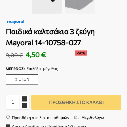
Παιδικά καλτσάκια 3 ζεύγη
Mayoral 14-10758-027
4,50
€
-50%
9,00
€
Επιλέξτε μέγεθος
ΜΈΓΕΘΟΣ
:
3 ΕΤΏΝ
ΠΡΟΣΘΉΚΗ ΣΤΟ ΚΑΛΆΘΙ
Προσθήκη στη λίστα επιθυμιών
Μεγεθολόγιο
Άμεσα Διαθέσιμο - Παράδοση 1-3 ημέρες