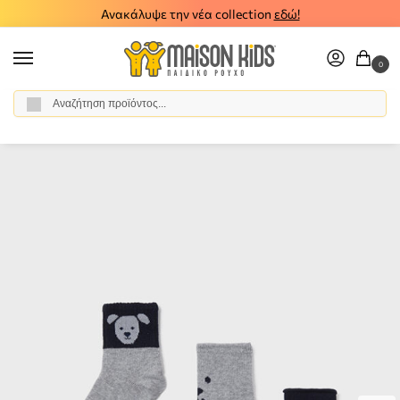
Ανακάλυψε την νέα collection
εδώ!
0
Αναζήτηση
Αρχική σελίδα
Αγόρι
Αξεσουάρ
Κάλτσες
Παιδικά καλτσάκια 3 ζεύγη Mayoral 14-10758-027
/
/
/
/