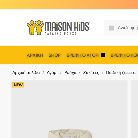
ΑΡΧΙΚΉ
SHOP
ΒΡΕΦΙΚΌ ΑΓΌΡΙ
ΒΡΕΦΙΚΌ ΚΟΡ
Αρχική σελίδα
Αγόρι
Ρούχα
Ζακέτες
Παιδική ζακέτα
/
/
/
/
NEW