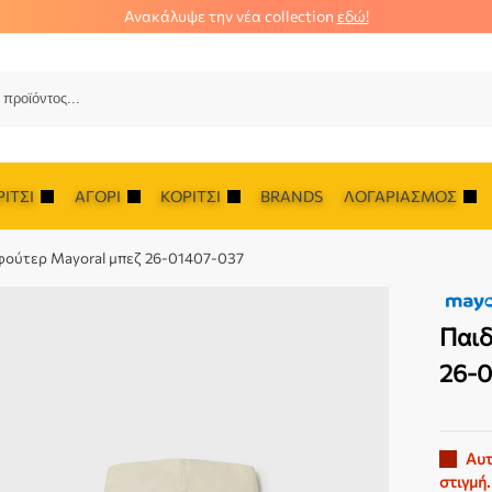
Ανακάλυψε την νέα collection
εδώ!
Αναζ
ΊΤΣΙ
ΑΓΌΡΙ
ΚΟΡΊΤΣΙ
BRANDS
ΛΟΓΑΡΙΑΣΜΌΣ
 φούτερ Mayoral μπεζ 26-01407-037
Παιδ
26-
Αυτ
στιγμή.