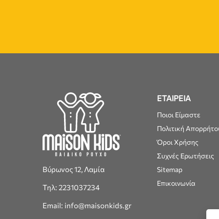
ΕΤΑΙΡΕΙΑ
Ποιοι Είμαστε
Πολιτική Απορρήτο
Όροι Χρήσης
Συχνές Ερωτήσεις
Βύρωνος 12, Λαμία
Sitemap
Επικοινωνία
Τηλ: 2231037234
Email: info@maisonkids.gr