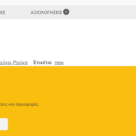
0
ΦΕΣ
ΑΞΙΟΛΟΓΉΣΕΙΣ
ούχα
,
Ρούχα
Ετικέτα:
new
σεις και προσφορές.