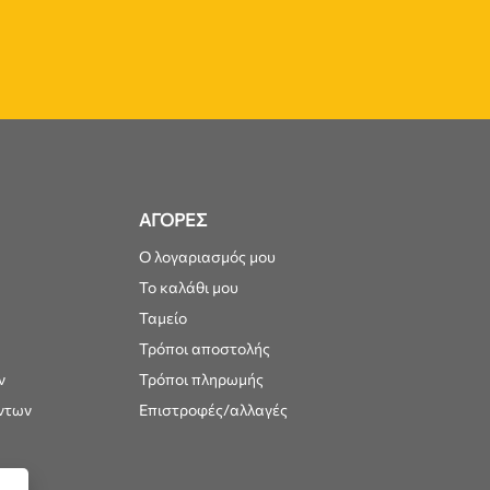
ΑΓΟΡΕΣ
Ο λογαριασμός μου
Το καλάθι μου
Ταμείο
Τρόποι αποστολής
ν
Τρόποι πληρωμής
ντων
Επιστροφές/αλλαγές