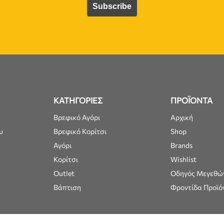
ΚΑΤΗΓΟΡΙΕΣ
ΠΡΟΪΟΝΤΑ
Βρεφικό Αγόρι
Αρχική
υ
Βρεφικό Κορίτσι
Shop
Αγόρι
Brands
Κορίτσι
Wishlist
Outlet
Οδηγός Μεγεθώ
Βάπτιση
Φροντίδα Προϊό