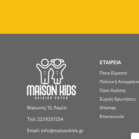
ΕΤΑΙΡΕΙΑ
Ποιοι Είμαστε
Πολιτική Απορρήτο
Όροι Χρήσης
Συχνές Ερωτήσεις
Βύρωνος 12, Λαμία
Sitemap
Επικοινωνία
Τηλ: 2231037234
Email: info@maisonkids.gr