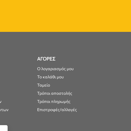
ΑΓΟΡΕΣ
Ο λογαριασμός μου
Το καλάθι μου
Ταμείο
Τρόποι αποστολής
ν
Τρόποι πληρωμής
ντων
Επιστροφές/αλλαγές