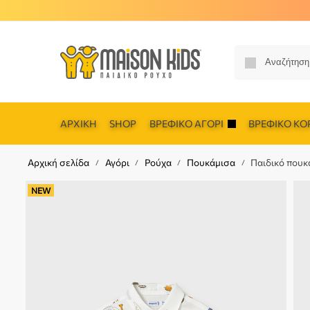
ΑΡΧΙΚΉ
SHOP
ΒΡΕΦΙΚΌ ΑΓΌΡΙ
ΒΡΕΦΙΚΌ ΚΟΡ
Αρχική σελίδα
Αγόρι
Ρούχα
Πουκάμισα
Παιδικό πουκ
/
/
/
/
NEW