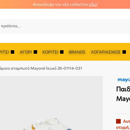
Ανακάλυψε την νέα collection
εδώ!
Αναζ
ΊΤΣΙ
ΑΓΌΡΙ
ΚΟΡΊΤΣΙ
BRANDS
ΛΟΓΑΡΙΑΣΜΌΣ
άμισο σταμπωτό Mayoral λευκό 26-01114-031
Παιδ
Mayo
Αυτ
στιγμή.