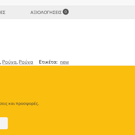
0
ΦΕΣ
ΑΞΙΟΛΟΓΉΣΕΙΣ
,
Ρούχα
,
Ρούχα
Ετικέτα:
new
σεις και προσφορές.