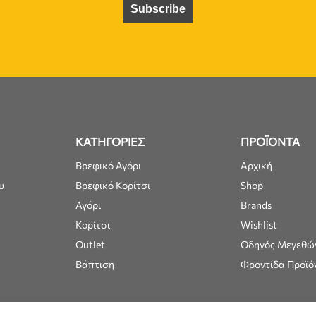
ΚΑΤΗΓΟΡΙΕΣ
ΠΡΟΪΟΝΤΑ
Βρεφικό Αγόρι
Αρχική
υ
Βρεφικό Κορίτσι
Shop
Αγόρι
Brands
Κορίτσι
Wishlist
Outlet
Οδηγός Μεγεθώ
Βάπτιση
Φροντίδα Προϊό