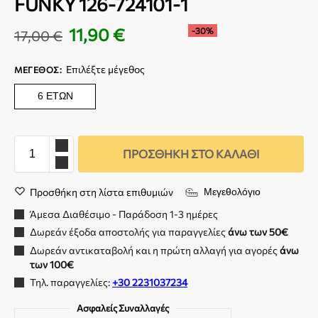
FUNKY 126-724101-1
11,90
€
-30%
17,00
€
Επιλέξτε μέγεθος
ΜΈΓΕΘΟΣ
:
6 ΕΤΏΝ
ΠΡΟΣΘΉΚΗ ΣΤΟ ΚΑΛΆΘΙ
Προσθήκη στη λίστα επιθυμιών
Μεγεθολόγιο
Άμεσα Διαθέσιμο - Παράδοση 1-3 ημέρες
Δωρεάν έξοδα αποστολής για παραγγελίες
άνω των 50€
Δωρεάν αντικαταβολή και η πρώτη αλλαγή για αγορές
άνω
των 100€
Τηλ. παραγγελίες:
+30 2231037234
Ασφαλείς Συναλλαγές