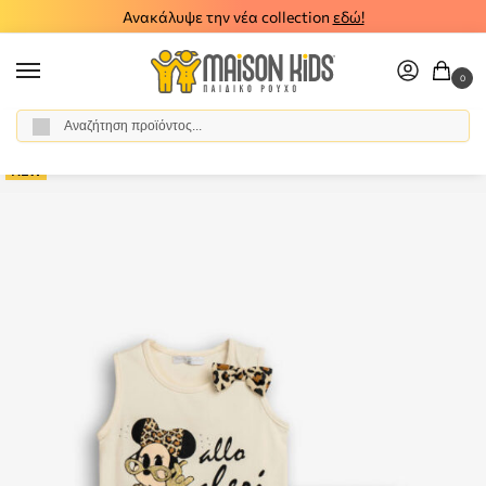
Ανακάλυψε την νέα collection
εδώ!
0
Αναζήτηση
Αρχική σελίδα
Κορίτσι
Ρούχα
Σύνολα - Σετ
Σετ Σορτς
Παιδικό σετ σορτς μπλούζα FUNKY 126-724101-1
/
/
/
/
/
NEW