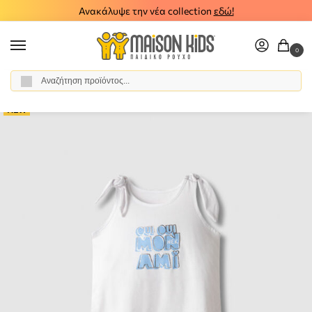
Ανακάλυψε την νέα collection
εδώ!
0
Αναζήτηση
Αρχική σελίδα
Κορίτσι
Ρούχα
Σύνολα - Σετ
Σετ Σορτς
Σετ σορτς μπλούζα NEK 24626-A
/
/
/
/
/
NEW