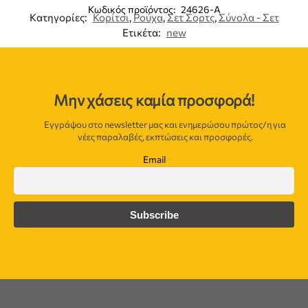
Κωδικός προϊόντος:
24626-A
Κατηγορίες:
Κορίτσι
,
Ρούχα
,
Σετ Σορτς
,
Σύνολα - Σετ
Ετικέτα:
new
Μην χάσεις καμία προσφορά!
Εγγράψου στο newsletter μας και ενημερώσου πρώτος/η για
νέες παραλαβές, εκπτώσεις και προσφορές.
Email