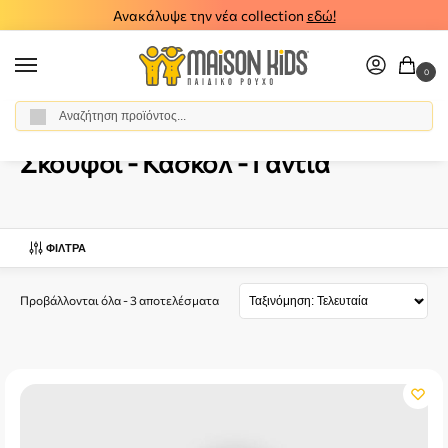
Ανακάλυψε την νέα collection
εδώ!
0
Αναζήτηση
Αρχική σελίδα
Αγόρι
Αξεσουάρ
Σκούφοι - Κασκόλ - Γάντια
/
/
/
Σκούφοι - Κασκόλ - Γάντια
ΦΊΛΤΡΑ
Προβάλλονται όλα - 3 αποτελέσματα