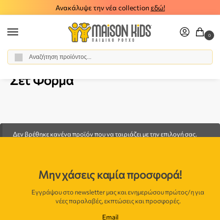
Ανακάλυψε την νέα collection
εδώ!
0
Αναζήτηση
Αρχική σελίδα
Αγόρι
Ρούχα
Σύνολα - Σετ
Σετ Φόρμα
/
/
/
/
Σετ Φόρμα
Δεν βρέθηκε κανένα προϊόν που να ταιριάζει με την επιλογή σας.
Μην χάσεις καμία προσφορά!
Εγγράψου στο newsletter μας και ενημερώσου πρώτος/η για
νέες παραλαβές, εκπτώσεις και προσφορές.
Email