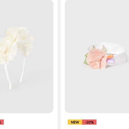
%
NEW
-20%