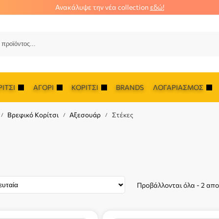
Ανακάλυψε την νέα collection
εδώ!
Αναζ
ΊΤΣΙ
ΑΓΌΡΙ
ΚΟΡΊΤΣΙ
BRANDS
ΛΟΓΑΡΙΑΣΜΌΣ
Βρεφικό Κορίτσι
Αξεσουάρ
Στέκες
/
/
/
Προβάλλονται όλα - 2 απ