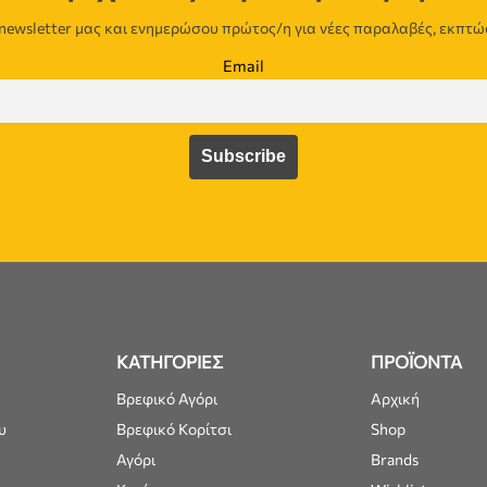
newsletter μας και ενημερώσου πρώτος/η για νέες παραλαβές, εκπτώ
Email
ΚΑΤΗΓΟΡΙΕΣ
ΠΡΟΪΟΝΤΑ
Βρεφικό Αγόρι
Αρχική
υ
Βρεφικό Κορίτσι
Shop
Αγόρι
Brands