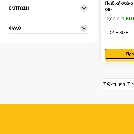
Παιδική στέκα
ΈΚΠΤΩΣΗ
064
9,60
12,00
€
ΦΎΛΟ
ONE SIZE
Προ
Προσθ