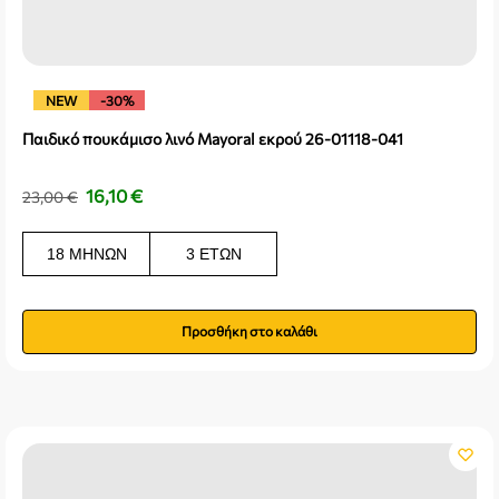
NEW
-30%
Παιδικό πουκάμισο λινό Mayoral εκρού 26-01118-041
16,10
€
23,00
€
18 ΜΗΝΏΝ
3 ΕΤΏΝ
Προσθήκη στο καλάθι