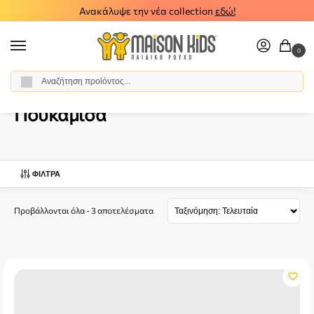
Ανακάλυψε την νέα collection
εδώ!
0
Αναζήτηση
Αρχική σελίδα
Βρεφικό Αγόρι
Ρούχα
Πουκάμισα
/
/
/
Πουκάμισα
ΦΊΛΤΡΑ
Προβάλλονται όλα - 3 αποτελέσματα