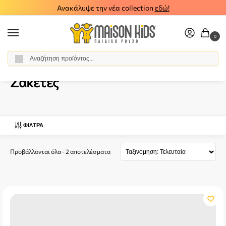
Ανακάλυψε την νέα collection
εδώ!
0
Αναζήτηση
Αρχική σελίδα
Κορίτσι
Ρούχα
Ζακέτες
/
/
/
Ζακέτες
ΦΊΛΤΡΑ
Προβάλλονται όλα - 2 αποτελέσματα