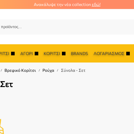
Ανακάλυψε την νέα collection
εδώ!
Αναζ
ΊΤΣΙ
ΑΓΌΡΙ
ΚΟΡΊΤΣΙ
BRANDS
ΛΟΓΑΡΙΑΣΜΌΣ
Βρεφικό Κορίτσι
Ρούχα
Σύνολα - Σετ
/
/
/
 Σετ