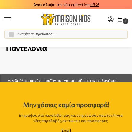
Ανακάλυψε την νέα collection
εδώ!
0
Αναζήτηση
Αρχική σελίδα
Κορίτσι
Ρούχα
Παντελόνια
/
/
/
Παντελόνια
Δεν βρέθηκε κανένα προϊόν που να ταιριάζει με την επιλογή σας.
Μην χάσεις καμία προσφορά!
Εγγράψου στο newsletter μας και ενημερώσου πρώτος/η για
νέες παραλαβές, εκπτώσεις και προσφορές.
Email