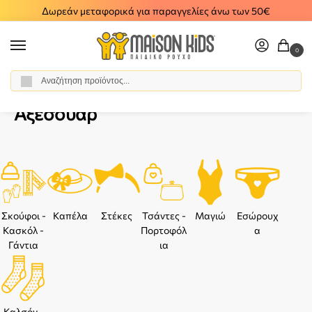
Δωρεάν μεταφορικά για παραγγελίες άνω των 50€
0
Αναζήτηση
Αρχική σελίδα
Κορίτσι
Αξεσουάρ
/
/
Αξεσουάρ
Σκούφοι -
Καπέλα
Στέκες
Τσάντες -
Μαγιώ
Εσώρουχ
Κασκόλ -
Πορτοφόλ
α
Γάντια
ια
Καλσόν -