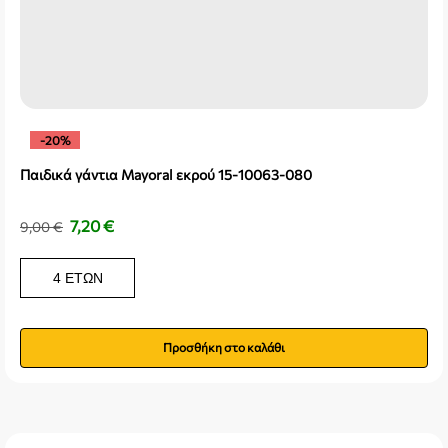
-20%
Παιδικά γάντια Mayoral εκρού 15-10063-080
7,20
€
9,00
€
4 ΕΤΏΝ
Προσθήκη στο καλάθι