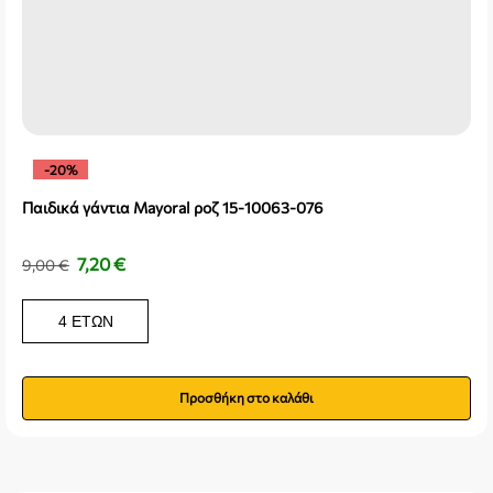
-20%
Παιδικά γάντια Mayoral ροζ 15-10063-076
7,20
€
9,00
€
4 ΕΤΏΝ
Προσθήκη στο καλάθι