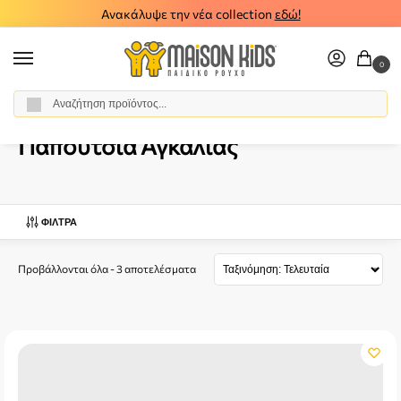
Ανακάλυψε την νέα collection
εδώ!
0
Αναζήτηση
Αρχική σελίδα
Βρεφικό Κορίτσι
Αξεσουάρ
Παπούτσια Αγκαλιάς
/
/
/
Παπούτσια Αγκαλιάς
ΦΊΛΤΡΑ
Προβάλλονται όλα - 3 αποτελέσματα