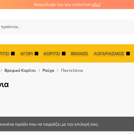
Ανακάλυψε την νέα collection
εδώ!
Αναζ
ΊΤΣΙ
ΑΓΌΡΙ
ΚΟΡΊΤΣΙ
BRANDS
ΛΟΓΑΡΙΑΣΜΌΣ
Βρεφικό Κορίτσι
Ρούχα
Παντελόνια
/
/
/
νια
κανένα προϊόν που να ταιριάζει με την επιλογή σας.