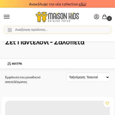
Ανακάλυψε την νέα collection
εδώ!
0
Αναζήτηση
Αρχική σελίδα
Βρεφικό Κορίτσι
Ρούχα
Σύνολα - Σετ
Σετ Παντελόνι - Σαλοπέτα
/
/
/
/
Σετ Παντελόνι - Σαλοπέτα
ΦΊΛΤΡΑ
Εμφάνιση του μοναδικού
αποτελέσματος