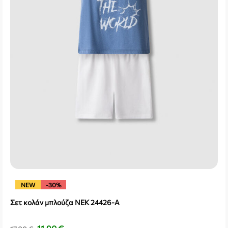
NEW
-30%
Σετ κολάν μπλούζα NEK 24426-A