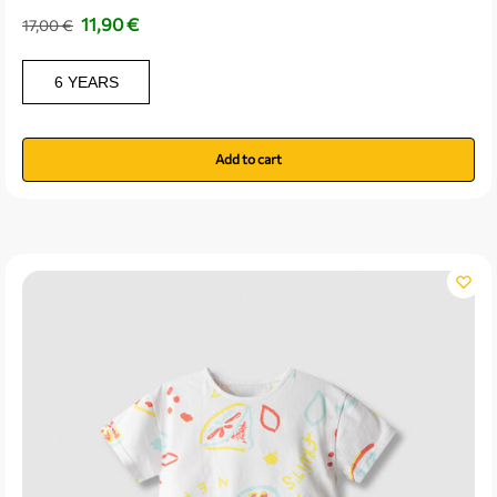
11,90
€
17,00
€
6 YEARS
Add to cart