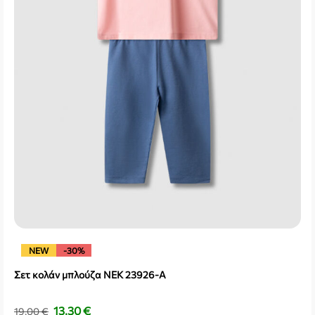
NEW
-30%
Σετ κολάν μπλούζα NEK 23926-A
13,30
€
19,00
€