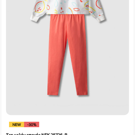
NEW
-30%
Σετ κολάν εποχής NEK 25726-B