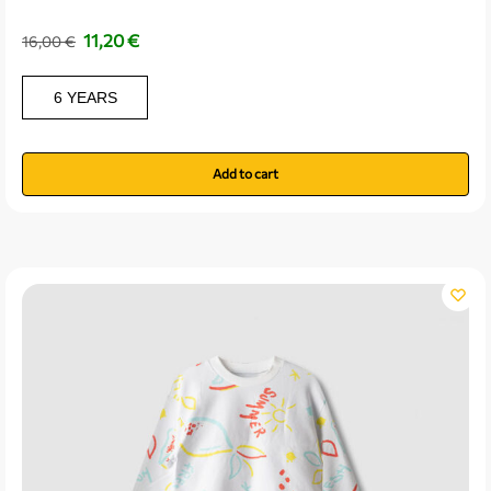
11,20
€
16,00
€
6 YEARS
Add to cart