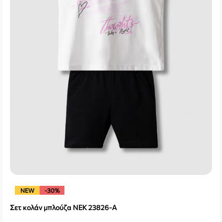
NEW
-30%
Σετ κολάν μπλούζα NEK 23826-A