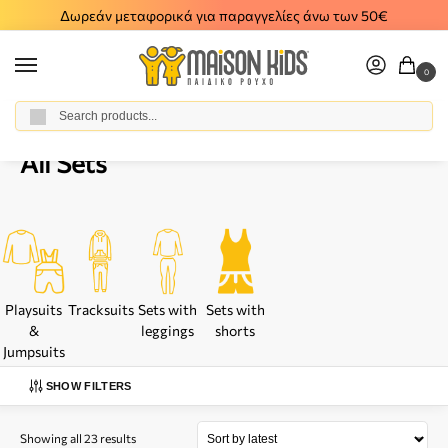
Δωρεάν μεταφορικά για παραγγελίες άνω των 50€
0
Αναζήτηση
Home
Girl
Clothes
All Sets
/
/
/
All Sets
Playsuits
Tracksuits
Sets with
Sets with
&
leggings
shorts
Jumpsuits
SHOW FILTERS
Showing all 23 results