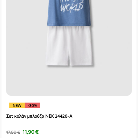
NEW
-30%
Σετ κολάν μπλούζα NEK 24426-A
11,90
€
17,00
€