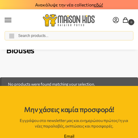
Ανακάλυψε την νέα collection
εδώ!
0
Αναζήτηση
Home
Baby Boy
Clothes
Blouses
/
/
/
Blouses
No products were found matching your selection.
Μην χάσεις καμία προσφορά!
Εγγράψου στο newsletter μας και ενημερώσου πρώτος/η για
νέες παραλαβές, εκπτώσεις και προσφορές.
Email