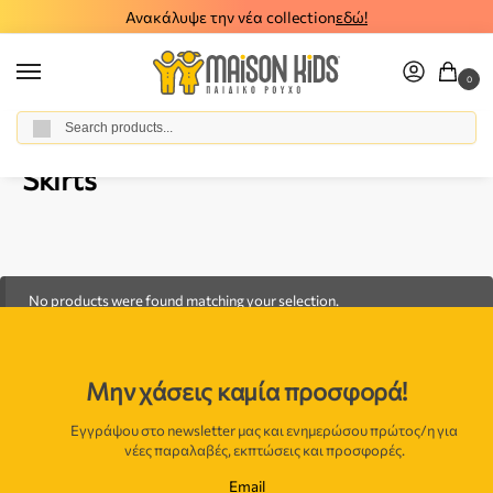
Ανακάλυψε την νέα collection
εδώ!
0
Αναζήτηση
Home
Baby Girl
Clothes
Skirts
/
/
/
Skirts
No products were found matching your selection.
Μην χάσεις καμία προσφορά!
Εγγράψου στο newsletter μας και ενημερώσου πρώτος/η για
νέες παραλαβές, εκπτώσεις και προσφορές.
Email