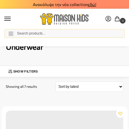
Ανακάλυψε την νέα collection
εδώ!
0
Αναζήτηση
Home
Girl
Accessories
Underwear
/
/
/
Underwear
SHOW FILTERS
Showing all 7 results