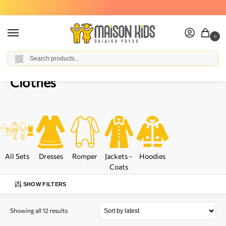
Δωρεάν μεταφορικά για παραγγελίες άνω των 50€
0
Αναζήτηση
Home
Baby Girl
Clothes
/
/
Clothes
All Sets
Dresses
Romper
Jackets -
Hoodies
Coats
SHOW FILTERS
Showing all 12 results