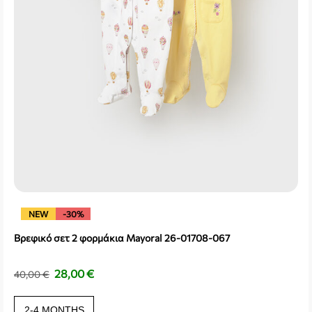
NEW
-30%
Βρεφικό σετ 2 φορμάκια Mayoral 26-01708-067
28,00
€
40,00
€
2-4 MONTHS