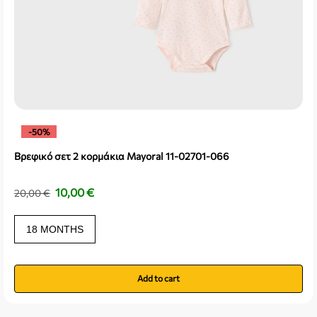
-50%
Βρεφικό σετ 2 κορμάκια Mayoral 11-02701-066
10,00
€
20,00
€
18 MONTHS
Add to cart