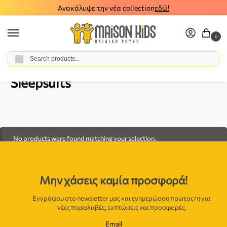
Ανακάλυψε την νέα collection
εδώ!
0
Αναζήτηση
Home
Baby Girl
Accessories
Sleepsuits
/
/
/
Sleepsuits
No products were found matching your selection.
Μην χάσεις καμία προσφορά!
Εγγράψου στο newsletter μας και ενημερώσου πρώτος/η για
νέες παραλαβές, εκπτώσεις και προσφορές.
Email