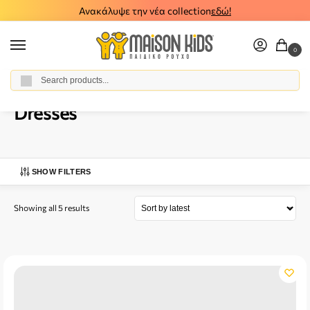
Ανακάλυψε την νέα collection
εδώ!
0
Αναζήτηση
Home
Baby Girl
Clothes
Dresses
/
/
/
Dresses
SHOW FILTERS
Showing all 5 results