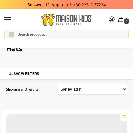
Βύρωνος 12, Λαμία, τηλ.:
+30 22310 37234
0
Αναζήτηση
Home
Baby Girl
Accessories
Hats
/
/
/
Hats
SHOW FILTERS
Showing all 3 results