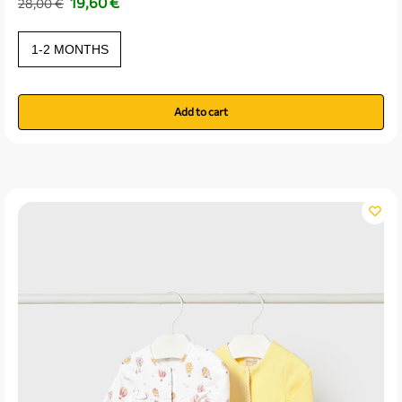
19,60
€
28,00
€
1-2 MONTHS
Add to cart