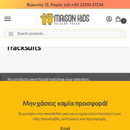
Βύρωνος 12, Λαμία, τηλ.:
+30 22310 37234
0
Αναζήτηση
Home
Boy
Clothes
All Sets
Tracksuits
/
/
/
/
Tracksuits
No products were found matching your selection.
Μην χάσεις καμία προσφορά!
Εγγράψου στο newsletter μας και ενημερώσου πρώτος/η για
νέες παραλαβές, εκπτώσεις και προσφορές.
Email