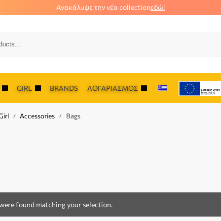
Ανακάλυψε την νέα collection
εδώ!
Αναζήτ
GIRL
BRANDS
ΛΟΓΑΡΙΑΣΜΌΣ
irl
Accessories
Bags
/
/
were found matching your selection.