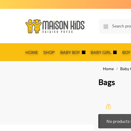
HOME
SHOP
BABY BOY
BABY GIRL
BOY
Home
Baby G
/
Bags
No products 