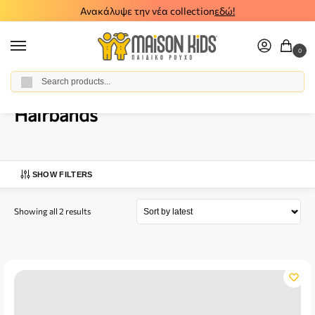
Ανακάλυψε την νέα collection
εδώ!
0
Αναζήτηση
Home
Baby Girl
Accessories
Hairbands
/
/
/
Hairbands
SHOW FILTERS
Showing all 2 results