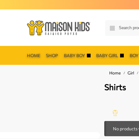
HOME
SHOP
BABY BOY
BABY GIRL
BOY
Home
Girl
/
/
Shirts
No products 