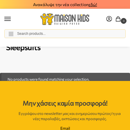
Ανακάλυψε την νέα collection
εδώ!
0
Αναζήτηση
Home
Boy
Accessories
Sleepsuits
/
/
/
Sleepsuits
No products were found matching your selection.
Μην χάσεις καμία προσφορά!
Εγγράψου στο newsletter μας και ενημερώσου πρώτος/η για
νέες παραλαβές, εκπτώσεις και προσφορές.
Email