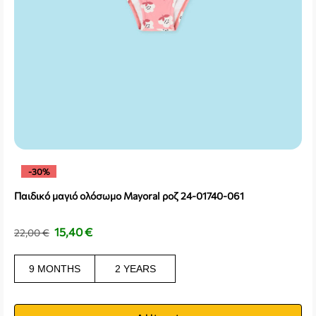
-30%
Παιδικό μαγιό ολόσωμο Mayoral ροζ 24-01740-061
15,40
€
22,00
€
9 MONTHS
2 YEARS