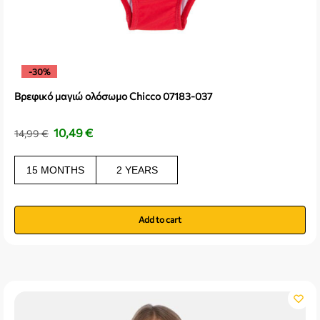
-30%
Βρεφικό μαγιώ ολόσωμο Chicco 07183-037
10,49
€
14,99
€
15 MONTHS
2 YEARS
Add to cart