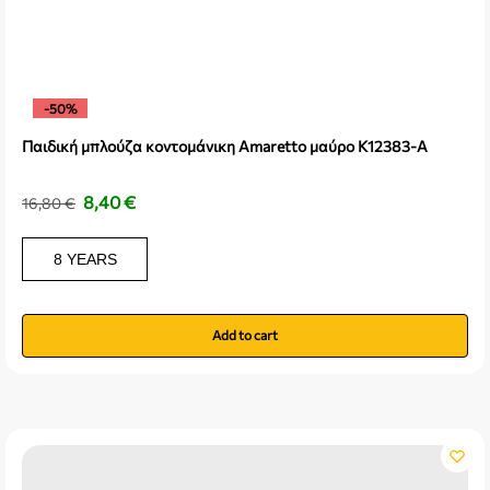
-50%
Παιδική μπλούζα κοντομάνικη Amaretto μαύρο K12383-A
8,40
€
16,80
€
8 YEARS
Add to cart