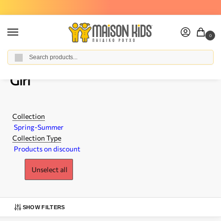
Δωρεάν μεταφορικά για παραγγελίες άνω των 50€
0
Αναζήτηση
Home
Girl
/
Girl
Collection
Spring-Summer
Collection Type
Products on discount
Unselect all
SHOW FILTERS