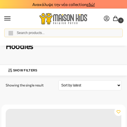
Ανακάλυψε την νέα collection
εδώ!
0
Αναζήτηση
Home
Baby Girl
Clothes
Hoodies
/
/
/
Hoodies
SHOW FILTERS
Showing the single result