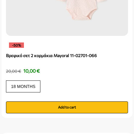
-50%
Βρεφικό σετ 2 κορμάκια Mayoral 11-02701-066
10,00
€
20,00
€
18 MONTHS
Add to cart