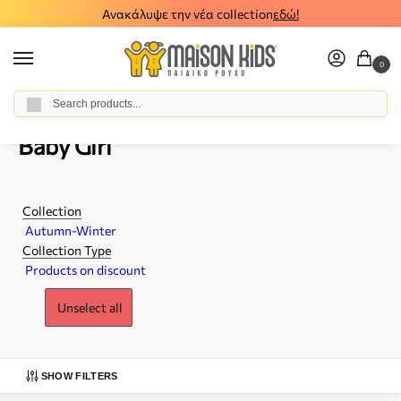
0
Αναζήτηση
Home
Baby Girl
/
Baby Girl
Collection
Autumn-Winter
Collection Type
Products on discount
Unselect all
SHOW FILTERS