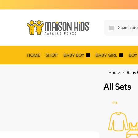
HOME
SHOP
BABY BOY
BABY GIRL
BOY
Home
Baby G
/
All Sets