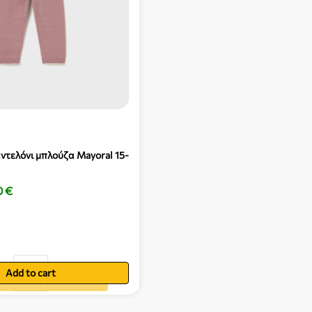
ντελόνι μπλούζα Mayoral 15-
0
€
Add to cart
ήκη στο καλάθι