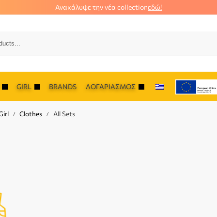
Ανακάλυψε την νέα collection
εδώ!
Αναζήτ
GIRL
BRANDS
ΛΟΓΑΡΙΑΣΜΌΣ
irl
Clothes
All Sets
/
/