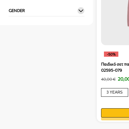
GENDER
-50%
Παιδικό σετ πα
02595-079
20,0
40,00
€
3 YEARS
Προσθ