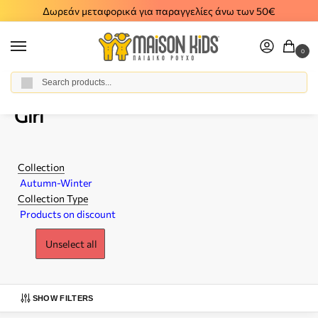
Δωρεάν μεταφορικά για παραγγελίες άνω των 50€
0
Αναζήτηση
Home
Girl
/
Girl
Collection
Autumn-Winter
Collection Type
Products on discount
Unselect all
SHOW FILTERS