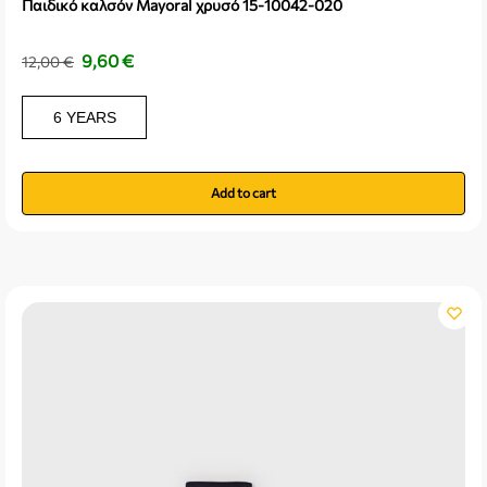
Παιδικό καλσόν Mayoral χρυσό 15-10042-020
9,60
€
12,00
€
6 YEARS
Add to cart