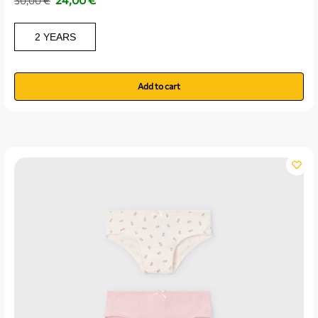
30,00
€
2 YEARS
Add to cart