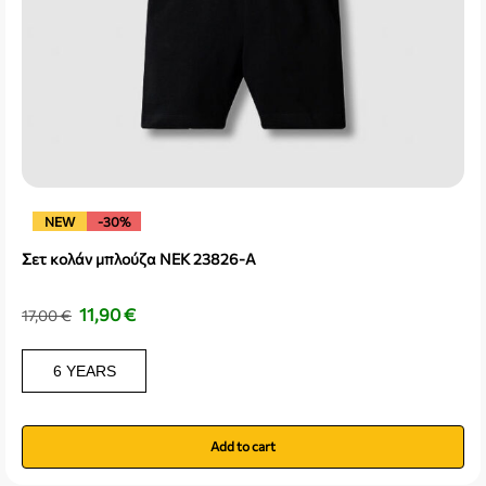
NEW
-30%
Σετ κολάν μπλούζα NEK 23826-A
11,90
€
17,00
€
6 YEARS
Add to cart