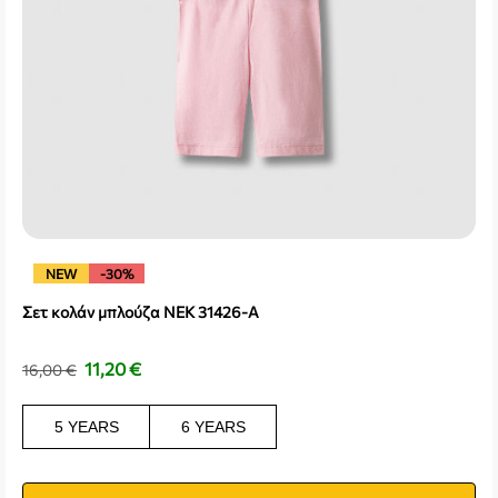
NEW
-30%
Σετ κολάν μπλούζα NEK 31426-A
11,20
€
16,00
€
5 YEARS
6 YEARS