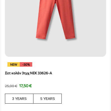
NEW
-30%
Σετ κολάν 3τμχ NEK 33626-A
17,50
€
25,00
€
3 YEARS
5 YEARS