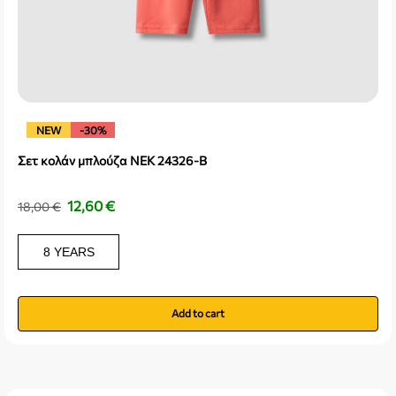
NEW
-30%
Σετ κολάν μπλούζα NEK 24326-B
12,60
€
18,00
€
8 YEARS
Add to cart