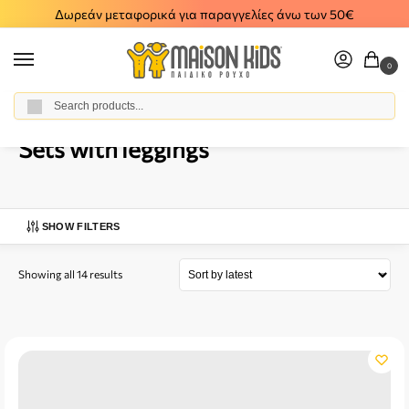
Δωρεάν μεταφορικά για παραγγελίες άνω των 50€
0
Αναζήτηση
Home
Girl
Clothes
All Sets
Sets with leggings
/
/
/
/
Sets with leggings
SHOW FILTERS
Showing all 14 results