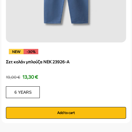
NEW
-30%
Σετ κολάν μπλούζα NEK 23926-A
13,30
€
19,00
€
6 YEARS
Add to cart