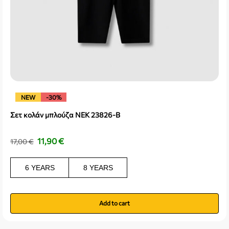
NEW
-30%
Σετ κολάν μπλούζα NEK 23826-B
11,90
€
17,00
€
6 YEARS
8 YEARS
Add to cart