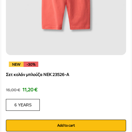
NEW
-30%
Σετ κολάν μπλούζα NEK 23526-A
11,20
€
16,00
€
6 YEARS
Add to cart