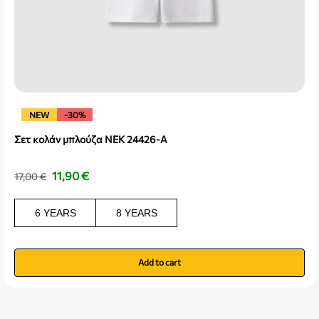
NEW
-30%
Σετ κολάν μπλούζα NEK 24426-A
11,90
€
17,00
€
6 YEARS
8 YEARS
Add to cart