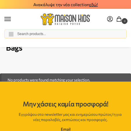
Ανακάλυψε την νέα collection
εδώ!
0
Αναζήτηση
Home
Boy
Accessories
Bags
/
/
/
Bags
No products were found matching your selection.
Μην χάσεις καμία προσφορά!
Εγγράψου στο newsletter μας και ενημερώσου πρώτος/η για
νέες παραλαβές, εκπτώσεις και προσφορές.
Email