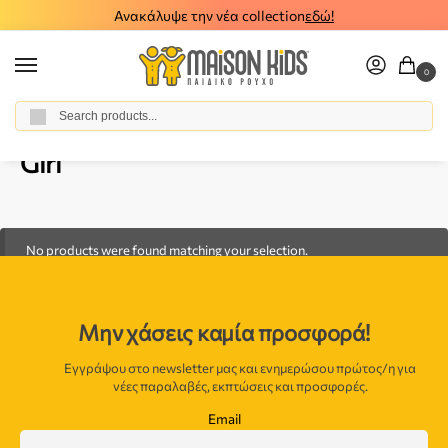
Ανακάλυψε την νέα collection
εδώ!
0
Αναζήτηση
Home
Girl
/
Girl
No products were found matching your selection.
Μην χάσεις καμία προσφορά!
Εγγράψου στο newsletter μας και ενημερώσου πρώτος/η για
νέες παραλαβές, εκπτώσεις και προσφορές.
Email