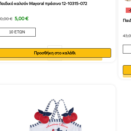
Παιδικό καλσόν Mayoral πράσινο 12-10315-072
-
5,00
€
10,00
€
Παι
10 ΕΤΏΝ
43,
Προσθήκη στο καλάθι
Προσθήκη στο καλάθι