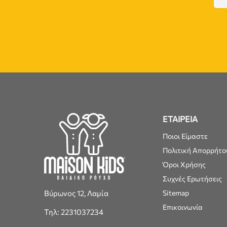
ΕΤΑΙΡΕΙΑ
Ποιοι Είμαστε
Πολιτική Απορρήτο
Όροι Χρήσης
Συχνές Ερωτήσεις
Βύρωνος 12, Λαμία
Sitemap
Επικοινωνία
Τηλ: 2231037234