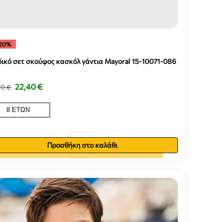
20%
δικό σετ σκούφος κασκόλ γάντια Mayoral 15-10071-086
22,40
€
00
€
8 ΕΤΏΝ
Προσθήκη στο καλάθι
Προσθήκη στο καλάθι