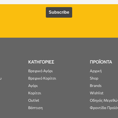
ΚΑΤΗΓΟΡΙΕΣ
ΠΡΟΪΟΝΤΑ
Βρεφικό Αγόρι
Αρχική
υ
Βρεφικό Κορίτσι
Shop
Αγόρι
Brands
Κορίτσι
Wishlist
Outlet
Οδηγός Μεγεθώ
Βάπτιση
Φροντίδα Προϊό