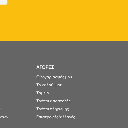
ΑΓΟΡΕΣ
Ο λογαριασμός μου
Το καλάθι μου
Ταμείο
Τρόποι αποστολής
ν
Τρόποι πληρωμής
ντων
Επιστροφές/αλλαγές