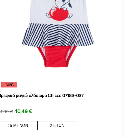
-30%
Βρεφικό μαγιώ ολόσωμο Chicco 07183-037
10,49
€
14,99
€
15 ΜΗΝΏΝ
2 ΕΤΏΝ