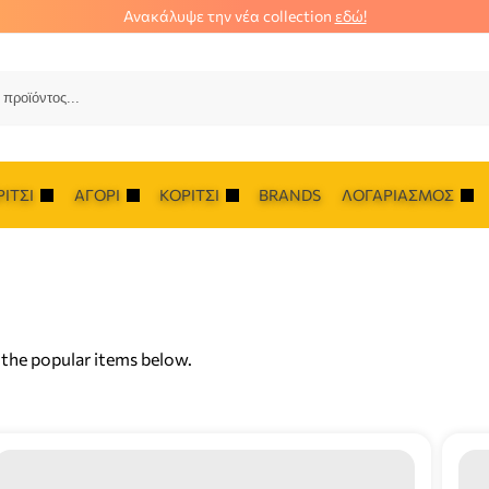
Ανακάλυψε την νέα collection
εδώ!
Αναζ
ΊΤΣΙ
ΑΓΌΡΙ
ΚΟΡΊΤΣΙ
BRANDS
ΛΟΓΑΡΙΑΣΜΌΣ
 the popular items below.