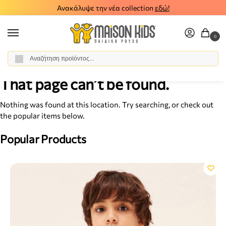
Δωρεάν μεταφορικά για παραγγελίες άνω των 50€
0
Αναζήτηση
Αρχική σελίδα
Σφάλμα 404
Σελίδα 5
/
/
That page can’t be found.
Nothing was found at this location. Try searching, or check out
the popular items below.
Popular Products