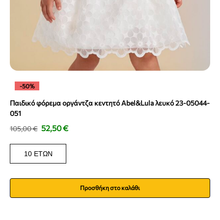
-50%
Παιδικό φόρεμα οργάντζα κεντητό Abel&Lula λευκό 23-05044-
051
52,50
€
105,00
€
10 ΕΤΏΝ
Προσθήκη στο καλάθι