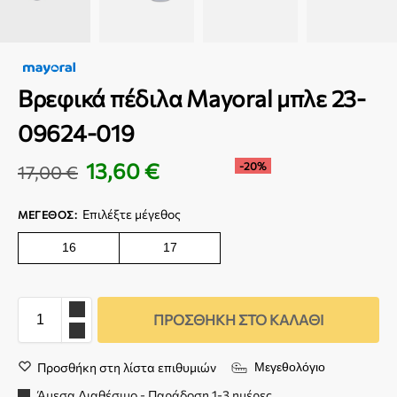
Βρεφικά πέδιλα Mayoral μπλε 23-
09624-019
13,60
€
-20%
17,00
€
Επιλέξτε μέγεθος
ΜΈΓΕΘΟΣ
:
16
17
ΠΡΟΣΘΉΚΗ ΣΤΟ ΚΑΛΆΘΙ
Προσθήκη στη λίστα επιθυμιών
Μεγεθολόγιο
Άμεσα Διαθέσιμο - Παράδοση 1-3 ημέρες