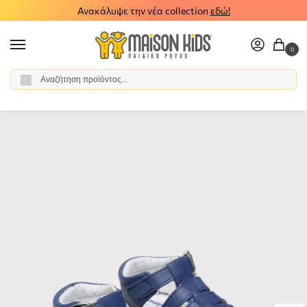
Ανακάλυψε την νέα collection
εδώ!
0
Αναζήτηση
Αρχική σελίδα
Βρεφικό Αγόρι
Αξεσουάρ
Παπούτσια Αγκαλιάς
Βρεφικά πέδιλα Mayoral μπλε 23-09624-019
/
/
/
/