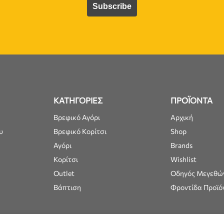
ΚΑΤΗΓΟΡΙΕΣ
ΠΡΟΪΟΝΤΑ
Βρεφικό Αγόρι
Αρχική
υ
Βρεφικό Κορίτσι
Shop
Αγόρι
Brands
Κορίτσι
Wishlist
Outlet
Οδηγός Μεγεθώ
Βάπτιση
Φροντίδα Προϊό