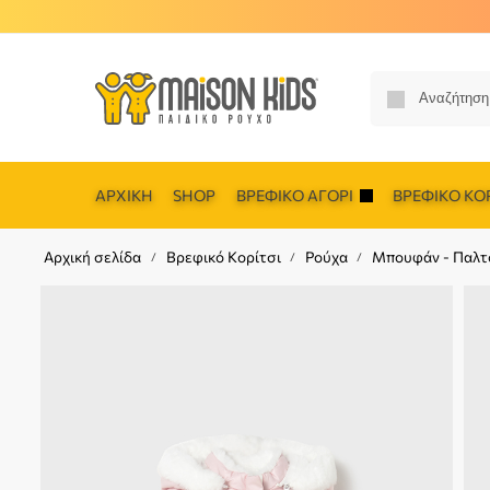
ΑΡΧΙΚΉ
SHOP
ΒΡΕΦΙΚΌ ΑΓΌΡΙ
ΒΡΕΦΙΚΌ ΚΟΡ
Αρχική σελίδα
Βρεφικό Κορίτσι
Ρούχα
Μπουφάν - Παλτ
/
/
/