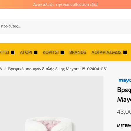
Ανακάλυψε την νέα collection
εδώ!
Αναζ
ΊΤΣΙ
ΑΓΌΡΙ
ΚΟΡΊΤΣΙ
BRANDS
ΛΟΓΑΡΙΑΣΜΌΣ
ό
Βρεφικό μπουφάν διπλής όψης Mayoral 15-02404-051
/
Βρεφ
Mayo
43,0
ΜΈΓΕΘ