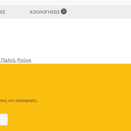
0
ΦΕΣ
ΑΞΙΟΛΟΓΉΣΕΙΣ
 Παλτό
,
Ρούχα
σεις και προσφορές.