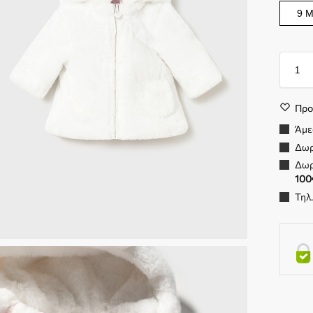
9 
Προ
Άμε
Δωρ
Δωρ
100
Τηλ