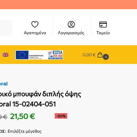
ήτηση
Αγαπημένα
Λογαριασμός
Ταμείο
0,00
€
0
ικό μπουφάν διπλής όψης
ral 15-02404-051
21,50
€
0
€
-50%
Επιλέξτε μέγεθος
ΟΣ
: