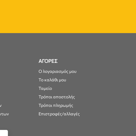
ΑΓΟΡΕΣ
Ο λογαριασμός μου
Το καλάθι μου
Ταμείο
Τρόποι αποστολής
ν
Τρόποι πληρωμής
ντων
Επιστροφές/αλλαγές