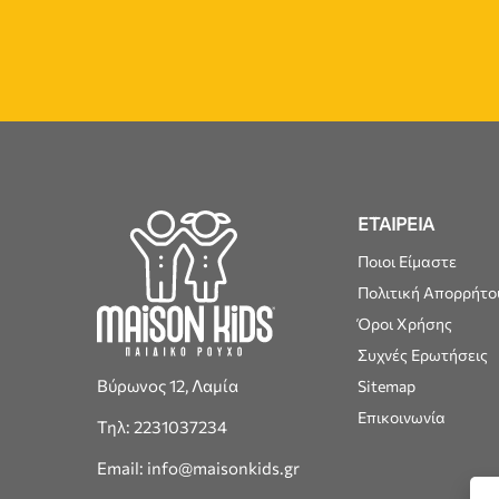
ΕΤΑΙΡΕΙΑ
Ποιοι Είμαστε
Πολιτική Απορρήτο
Όροι Χρήσης
Συχνές Ερωτήσεις
Βύρωνος 12, Λαμία
Sitemap
Επικοινωνία
Τηλ: 2231037234
Email: info@maisonkids.gr